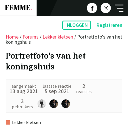
INLOGGEN
Registreren
Home
/
Forums
/
Lekker kletsen
/
Portretfoto's van het
koningshuis
Portretfoto's van het
koningshuis
2
aangemaakt
laatste reactie
13 aug 2021
5 sep 2021
reacties
3
M
A
A
gebruikers
Lekker kletsen