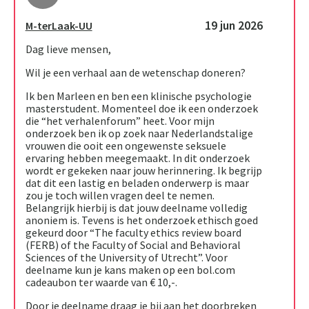
19 jun 2026
M-terLaak-UU
Dag lieve mensen,
Wil je een verhaal aan de wetenschap doneren?
Ik ben Marleen en ben een klinische psychologie
masterstudent. Momenteel doe ik een onderzoek
die “het verhalenforum” heet. Voor mijn
onderzoek ben ik op zoek naar Nederlandstalige
vrouwen die ooit een ongewenste seksuele
ervaring hebben meegemaakt. In dit onderzoek
wordt er gekeken naar jouw herinnering. Ik begrijp
dat dit een lastig en beladen onderwerp is maar
zou je toch willen vragen deel te nemen.
Belangrijk hierbij is dat jouw deelname volledig
anoniem is. Tevens is het onderzoek ethisch goed
gekeurd door “The faculty ethics review board
(FERB) of the Faculty of Social and Behavioral
Sciences of the University of Utrecht”. Voor
deelname kun je kans maken op een bol.com
cadeaubon ter waarde van € 10,-.
Door je deelname draag je bij aan het doorbreken