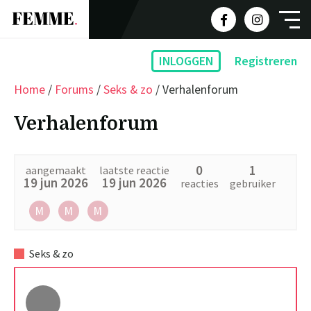
INLOGGEN
Registreren
Home
/
Forums
/
Seks & zo
/
Verhalenforum
Verhalenforum
0
1
aangemaakt
laatste reactie
19 jun 2026
19 jun 2026
reacties
gebruiker
M
M
M
Seks & zo