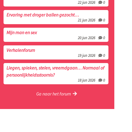
22 jun 2026
0
Ervaring met droger ballen gezocht…
21 jun 2026
0
Mijn man en sex
20 jun 2026
0
Verhalenforum
19 jun 2026
0
Liegen, spieken, stelen, vreemdgaan… Normaal of
persoonlijkheidsstoornis?
18 jun 2026
0
Ga naar het forum