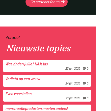
Ga naar het forum
Actueel
Nieuwste topics
Wat vinden jullie? H&M jas
25 jun 2026
0
Verliefd op een vrouw
24 jun 2026
0
Even voorstellen
23 jun 2026
0
menstruatieproducten moeten anders!