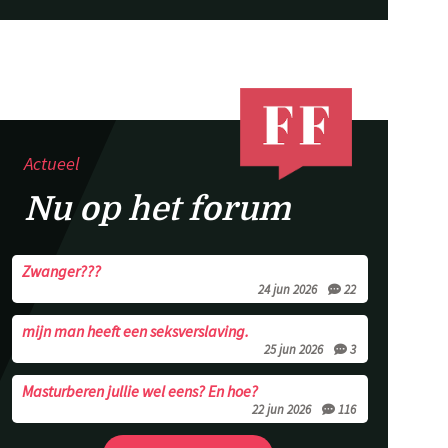
Actueel
Nu op het forum
Zwanger???
24 jun 2026
22
mijn man heeft een seksverslaving.
25 jun 2026
3
Masturberen jullie wel eens? En hoe?
22 jun 2026
116