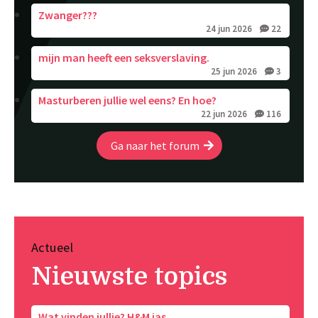
Zwanger???
24 jun 2026
22
mijn man heeft een seksverslaving.
25 jun 2026
3
Masturberen jullie wel eens? En hoe?
22 jun 2026
116
Ga naar het forum
Actueel
Nieuwste topics
Wat vinden jullie? H&M jas