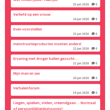
25 jun 2026
0
Verliefd op een vrouw
24 jun 2026
0
Even voorstellen
23 jun 2026
0
menstruatieproducten moeten anders!
22 jun 2026
0
Ervaring met droger ballen gezocht…
21 jun 2026
0
Mijn man en sex
20 jun 2026
0
Verhalenforum
19 jun 2026
0
Liegen, spieken, stelen, vreemdgaan… Normaal
of persoonlijkheidsstoornis?