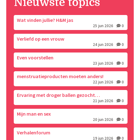
Nieuwste topics
Wat vinden jullie? H&M jas
25 jun 2026
0
Verliefd op een vrouw
24 jun 2026
0
Even voorstellen
23 jun 2026
0
menstruatieproducten moeten anders!
22 jun 2026
0
Ervaring met droger ballen gezocht…
21 jun 2026
0
Mijn man en sex
20 jun 2026
0
Verhalenforum
19 jun 2026
0