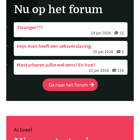
Nu op het forum
Zwanger???
24 jun 2026
22
mijn man heeft een seksverslaving.
25 jun 2026
3
Masturberen jullie wel eens? En hoe?
22 jun 2026
116
Ga naar het forum
Actueel