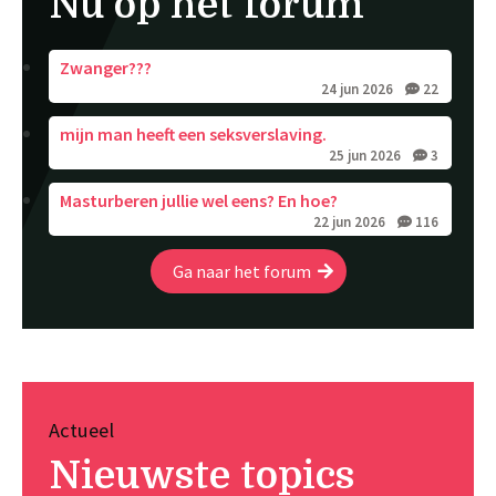
Nu op het forum
Zwanger???
24 jun 2026
22
mijn man heeft een seksverslaving.
25 jun 2026
3
Masturberen jullie wel eens? En hoe?
22 jun 2026
116
Ga naar het forum
Actueel
Nieuwste topics