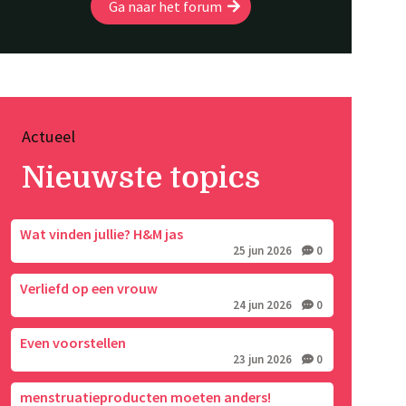
Ga naar het forum
Actueel
Nieuwste topics
Wat vinden jullie? H&M jas
25 jun 2026
0
Verliefd op een vrouw
24 jun 2026
0
Even voorstellen
23 jun 2026
0
menstruatieproducten moeten anders!