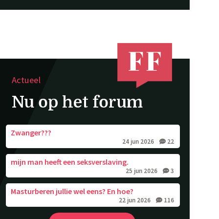
Actueel
Nu op het forum
Zwanger???
24 jun 2026
22
mijn man heeft een seksverslaving.
25 jun 2026
3
Masturberen jullie wel eens? En hoe?
22 jun 2026
116