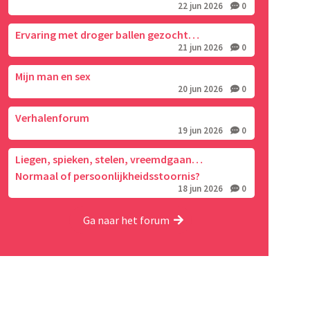
22 jun 2026
0
Ervaring met droger ballen gezocht…
21 jun 2026
0
Mijn man en sex
20 jun 2026
0
Verhalenforum
19 jun 2026
0
Liegen, spieken, stelen, vreemdgaan…
Normaal of persoonlijkheidsstoornis?
18 jun 2026
0
Ga naar het forum