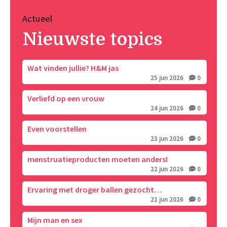
Actueel
Nieuwste topics
Wat vinden jullie? H&M jas
25 jun 2026
0
Verliefd op een vrouw
24 jun 2026
0
Even voorstellen
23 jun 2026
0
menstruatieproducten moeten anders!
22 jun 2026
0
Ervaring met droger ballen gezocht…
21 jun 2026
0
Mijn man en sex