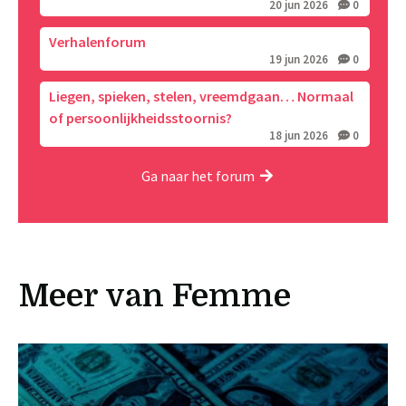
20 jun 2026
0
Verhalenforum
19 jun 2026
0
Liegen, spieken, stelen, vreemdgaan… Normaal
of persoonlijkheidsstoornis?
18 jun 2026
0
Ga naar het forum
Meer van Femme