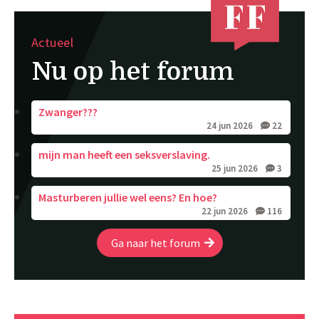
Actueel
Nu op het forum
Zwanger???
24 jun 2026
22
mijn man heeft een seksverslaving.
25 jun 2026
3
Masturberen jullie wel eens? En hoe?
22 jun 2026
116
Ga naar het forum