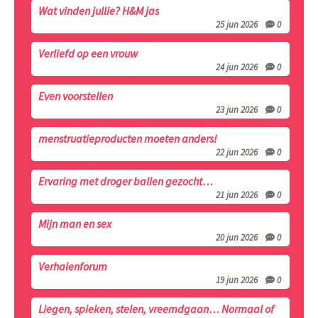
Wat vinden jullie? H&M jas
25 jun 2026
0
Verliefd op een vrouw
24 jun 2026
0
Even voorstellen
23 jun 2026
0
menstruatieproducten moeten anders!
22 jun 2026
0
Ervaring met droger ballen gezocht…
21 jun 2026
0
Mijn man en sex
20 jun 2026
0
Verhalenforum
19 jun 2026
0
Liegen, spieken, stelen, vreemdgaan… Normaal of