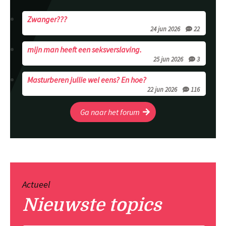
Zwanger???
24 jun 2026
22
mijn man heeft een seksverslaving.
25 jun 2026
3
Masturberen jullie wel eens? En hoe?
22 jun 2026
116
Ga naar het forum
Actueel
Nieuwste topics