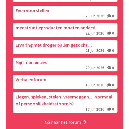
Even voorstellen
23 jun 2026
0
menstruatieproducten moeten anders!
22 jun 2026
0
Ervaring met droger ballen gezocht…
21 jun 2026
0
Mijn man en sex
20 jun 2026
0
Verhalenforum
19 jun 2026
0
Liegen, spieken, stelen, vreemdgaan… Normaal
of persoonlijkheidsstoornis?
18 jun 2026
0
Ga naar het forum