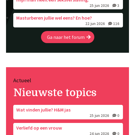
25 jun 2026
3
Masturberen jullie wel eens? En hoe?
22 jun 2026
116
Ga naar het forum
Actueel
Nieuwste topics
Wat vinden jullie? H&M jas
25 jun 2026
0
Verliefd op een vrouw
24 jun 2026
0