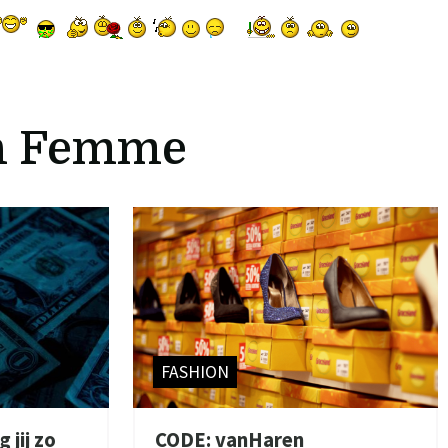
n Femme
FASHION
 jij zo
CODE: vanHaren