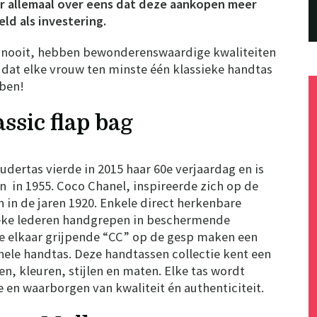
t er allemaal over eens dat deze aankopen meer
d als investering.
 nooit, hebben bewonderenswaardige kwaliteiten
 dat elke vrouw ten minste één klassieke handtas
bben!
ssic flap bag
udertas vierde in 2015 haar 60e verjaardag en is
n in 1955. Coco Chanel, inspireerde zich op de
n in de jaren 1920. Enkele direct herkenbare
eke lederen handgrepen in beschermende
he elkaar grijpende “CC” op de gesp maken een
nele handtas. Deze handtassen collectie kent een
en, kleuren, stijlen en maten. Elke tas wordt
 en waarborgen van kwaliteit én authenticiteit.