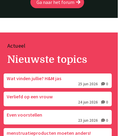
Ga naar het forum
Actueel
Nieuwste topics
Wat vinden jullie? H&M jas
25 jun 2026
0
Verliefd op een vrouw
24 jun 2026
0
Even voorstellen
23 jun 2026
0
menstruatieproducten moeten anders!