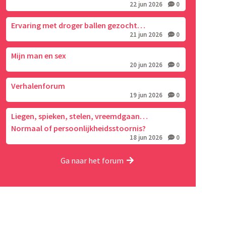
22 jun 2026
0
Ervaring met droger ballen gezocht…
21 jun 2026
0
Mijn man en sex
20 jun 2026
0
Verhalenforum
19 jun 2026
0
Liegen, spieken, stelen, vreemdgaan…
Normaal of persoonlijkheidsstoornis?
18 jun 2026
0
Ga naar het forum