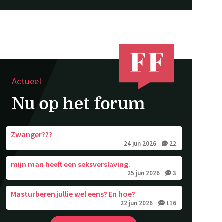
Actueel
Nu op het forum
Zwanger???
24 jun 2026
22
mijn man heeft een seksverslaving.
25 jun 2026
3
Masturberen jullie wel eens? En hoe?
22 jun 2026
116