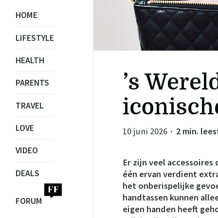
HOME
LIFESTYLE
HEALTH
’s Werel
PARENTS
iconisch
TRAVEL
LOVE
10 juni 2026
2 min. lees
●
VIDEO
Er zijn veel accessoire
DEALS
één ervan verdient extr
het onberispelijke gevo
handtassen kunnen alle
FORUM
eigen handen heeft geh