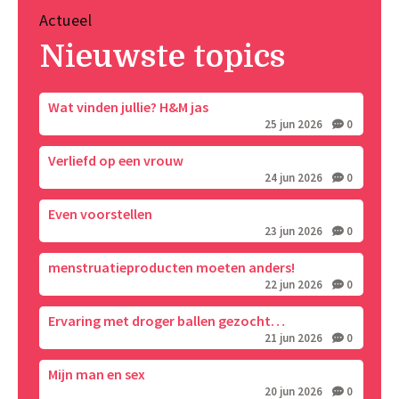
Actueel
Nieuwste topics
Wat vinden jullie? H&M jas
25 jun 2026
0
Verliefd op een vrouw
24 jun 2026
0
Even voorstellen
23 jun 2026
0
menstruatieproducten moeten anders!
22 jun 2026
0
Ervaring met droger ballen gezocht…
21 jun 2026
0
Mijn man en sex
20 jun 2026
0