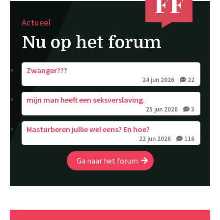
Actueel
Nu op het forum
Zwanger???
24 jun 2026
22
mijn man heeft een seksverslaving.
25 jun 2026
3
Masturberen jullie wel eens? En hoe?
22 jun 2026
116
Ga naar het forum