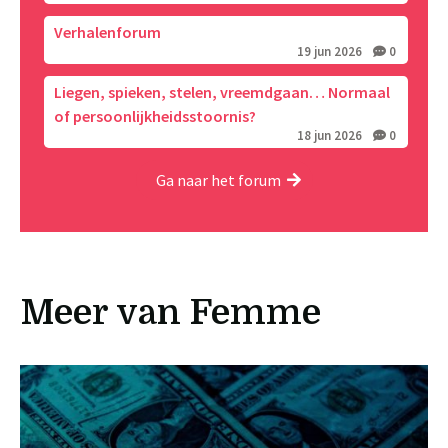
Verhalenforum
19 jun 2026
0
Liegen, spieken, stelen, vreemdgaan… Normaal
of persoonlijkheidsstoornis?
18 jun 2026
0
Ga naar het forum
Meer van Femme