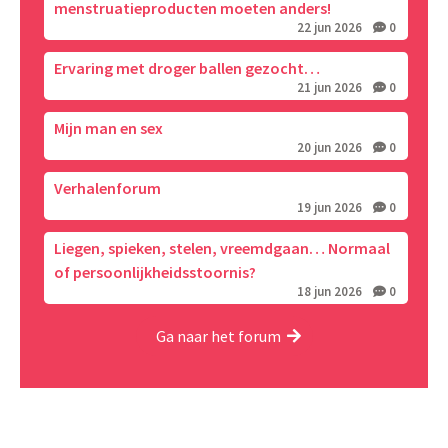
menstruatieproducten moeten anders!
22 jun 2026
0
Ervaring met droger ballen gezocht…
21 jun 2026
0
Mijn man en sex
20 jun 2026
0
Verhalenforum
19 jun 2026
0
Liegen, spieken, stelen, vreemdgaan… Normaal
of persoonlijkheidsstoornis?
18 jun 2026
0
Ga naar het forum