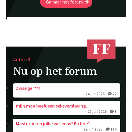
Ga naar het forum
Actueel
Nu op het forum
Zwanger???
24 jun 2026
22
mijn man heeft een seksverslaving.
25 jun 2026
3
Masturberen jullie wel eens? En hoe?
22 jun 2026
116