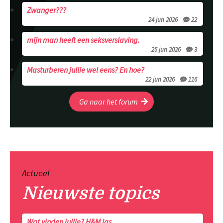
Zwanger???
24 jun 2026
22
mijn man heeft een seksverslaving.
25 jun 2026
3
Masturberen jullie wel eens? En hoe?
22 jun 2026
116
Ga naar het forum
Actueel
Nieuwste topics
Wat vinden jullie? H&M jas