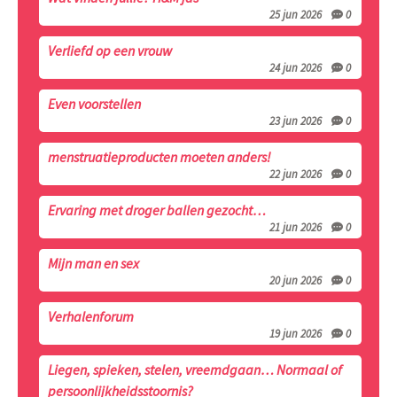
25 jun 2026
0
Verliefd op een vrouw
24 jun 2026
0
Even voorstellen
23 jun 2026
0
menstruatieproducten moeten anders!
22 jun 2026
0
Ervaring met droger ballen gezocht…
21 jun 2026
0
Mijn man en sex
20 jun 2026
0
Verhalenforum
19 jun 2026
0
Liegen, spieken, stelen, vreemdgaan… Normaal of
persoonlijkheidsstoornis?