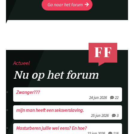
Ga naar het forum
Actueel
Nu op het forum
Zwanger???
24 jun 2026
22
mijn man heeft een seksverslaving.
25 jun 2026
3
Masturberen jullie wel eens? En hoe?
22 jun 2026
116