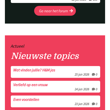
Ga naar het forum
Actueel
Nieuwste topics
Wat vinden jullie? H&M jas
25 jun 2026
0
Verliefd op een vrouw
24 jun 2026
0
Even voorstellen
23 jun 2026
0