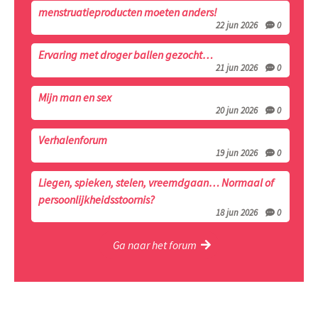
menstruatieproducten moeten anders!
22 jun 2026
0
Ervaring met droger ballen gezocht…
21 jun 2026
0
Mijn man en sex
20 jun 2026
0
Verhalenforum
19 jun 2026
0
Liegen, spieken, stelen, vreemdgaan… Normaal of
persoonlijkheidsstoornis?
18 jun 2026
0
Ga naar het forum