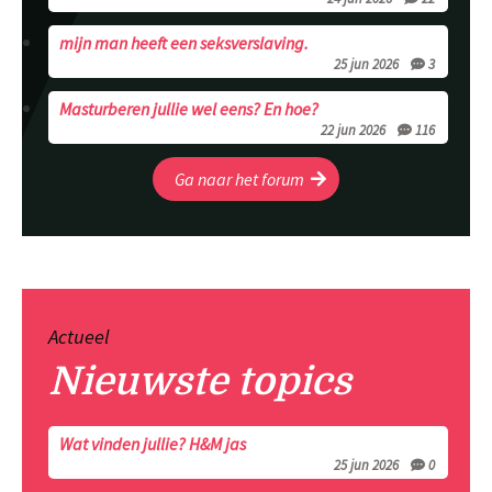
mijn man heeft een seksverslaving.
25 jun 2026
3
Masturberen jullie wel eens? En hoe?
22 jun 2026
116
Ga naar het forum
Actueel
Nieuwste topics
Wat vinden jullie? H&M jas
25 jun 2026
0