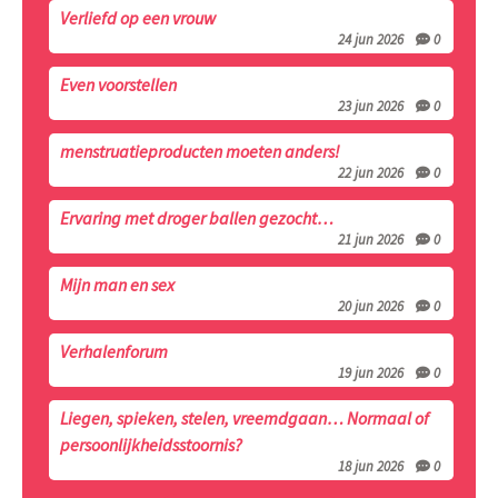
Verliefd op een vrouw
24 jun 2026
0
Even voorstellen
23 jun 2026
0
menstruatieproducten moeten anders!
22 jun 2026
0
Ervaring met droger ballen gezocht…
21 jun 2026
0
Mijn man en sex
20 jun 2026
0
Verhalenforum
19 jun 2026
0
Liegen, spieken, stelen, vreemdgaan… Normaal of
persoonlijkheidsstoornis?
18 jun 2026
0