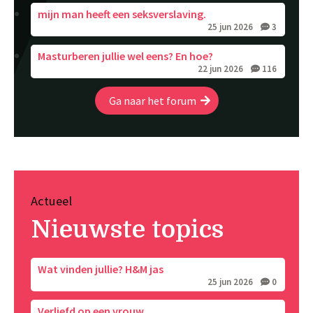
mijn man heeft een seksverslaving.
25 jun 2026
3
Masturberen jullie wel eens? En hoe?
22 jun 2026
116
Ga naar het forum
Actueel
Nieuwste topics
Wat vinden jullie? H&M jas
25 jun 2026
0
Verliefd op een vrouw