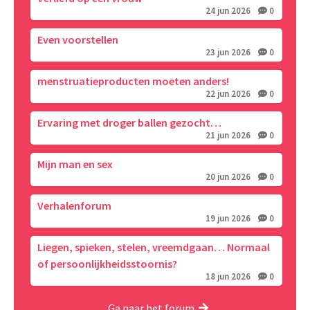
24 jun 2026
0
Even voorstellen
23 jun 2026
0
menstruatieproducten moeten anders!
22 jun 2026
0
Ervaring met droger ballen gezocht…
21 jun 2026
0
Mijn man en sex
20 jun 2026
0
Verhalenforum
19 jun 2026
0
Liegen, spieken, stelen, vreemdgaan… Normaal
of persoonlijkheidsstoornis?
18 jun 2026
0
Ga naar het forum