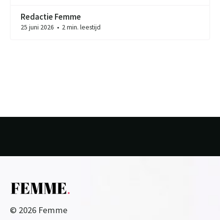
Redactie Femme
25 juni 2026
2 min. leestijd
●
© 2026 Femme