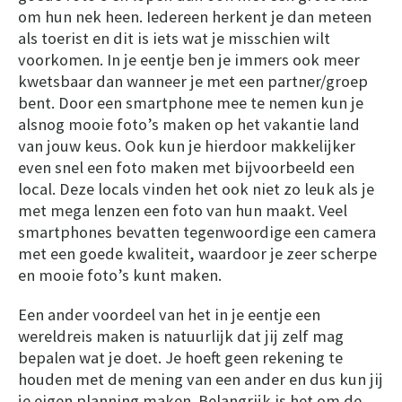
om hun nek heen. Iedereen herkent je dan meteen
als toerist en dit is iets wat je misschien wilt
voorkomen. In je eentje ben je immers ook meer
kwetsbaar dan wanneer je met een partner/groep
bent. Door een smartphone mee te nemen kun je
alsnog mooie foto’s maken op het vakantie land
van jouw keus. Ook kun je hierdoor makkelijker
even snel een foto maken met bijvoorbeeld een
local. Deze locals vinden het ook niet zo leuk als je
met mega lenzen een foto van hun maakt. Veel
smartphones bevatten tegenwoordige een camera
met een goede kwaliteit, waardoor je zeer scherpe
en mooie foto’s kunt maken.
Een ander voordeel van het in je eentje een
wereldreis maken is natuurlijk dat jij zelf mag
bepalen wat je doet. Je hoeft geen rekening te
houden met de mening van een ander en dus kun jij
je eigen planning maken. Belangrijk is het om de