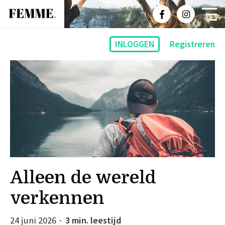
INLOGGEN
Registreren
Alleen de wereld
verkennen
24 juni 2026
3 min. leestijd
●