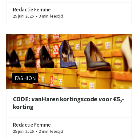
Redactie Femme
25 juni 2026
3 min. leestijd
●
FASHION
CODE: vanHaren kortingscode voor €5,-
korting
Redactie Femme
25 juni 2026
2 min. leestijd
●