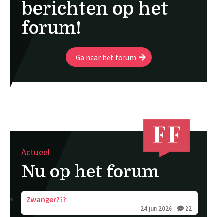
berichten op het
forum!
Ga naar het forum
Actueel
Nu op het forum
Zwanger???
24 jun 2026
22