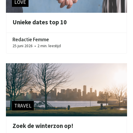
LOVE
Unieke dates top 10
Redactie Femme
25 juni 2026
2 min. leestijd
●
TRAVEL
Zoek de winterzon op!