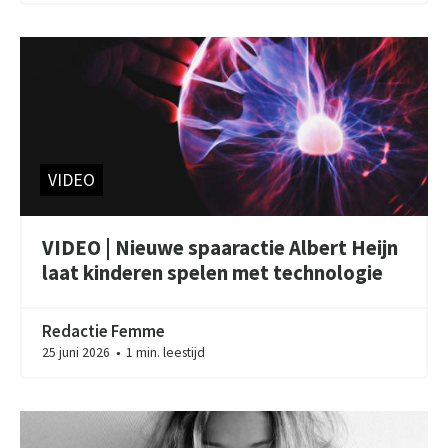
VIDEO
VIDEO | Nieuwe spaaractie Albert Heijn
laat kinderen spelen met technologie
Redactie Femme
25 juni 2026
1 min. leestijd
●