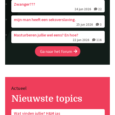
Zwanger???
24 jun 2026
22
mijn man heeft een seksverslaving.
25 jun 2026
3
Masturberen jullie wel eens? En hoe?
22 jun 2026
116
Ga naar het forum
Actueel
Nieuwste topics
Wat vinden jullie? H&M jas