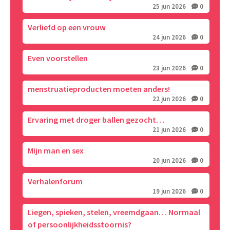
25 jun 2026
0
Verliefd op een vrouw
24 jun 2026
0
Even voorstellen
23 jun 2026
0
menstruatieproducten moeten anders!
22 jun 2026
0
Ervaring met droger ballen gezocht…
21 jun 2026
0
Mijn man en sex
20 jun 2026
0
Verhalenforum
19 jun 2026
0
Liegen, spieken, stelen, vreemdgaan… Normaal
of persoonlijkheidsstoornis?