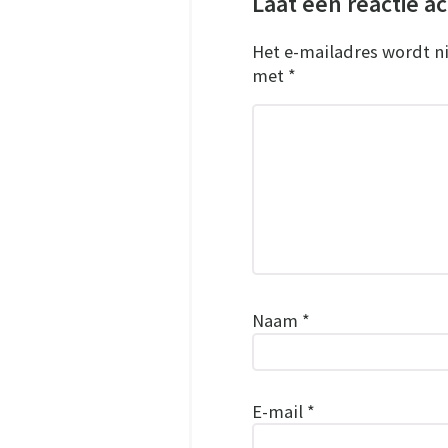
Laat een reactie a
Het e-mailadres wordt n
met
*
Naam
*
E-mail
*