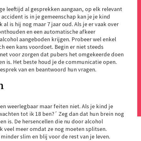
ge leeftijd al gesprekken aangaan, op elk relevant
ccident is in je gemeenschap kan je je kind
l is hij nog maar 7 jaar oud. Als je er vaak over
 onthouden en een automatische afkeer
alcohol aangeboden krijgen. Probeer wel enkel
ich een kans voordoet. Begin er niet steeds
r net voor zorgen dat pubers het omgekeerde doen
en is. Het beste houd je de communicatie open.
 gesprek van en beantwoord hun vragen.
n
n weerlegbaar maar feiten niet. Als je kind je
wachten tot ik 18 ben?´ Zeg dan dat hun brein nog
en is. De hersencellen die nu door alcohol
jk veel meer omdat ze nog moeten splitsen.
inder slim en blij voor de rest van je leven.