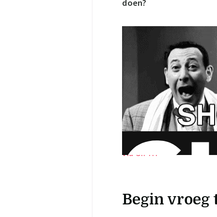
doen?
via GIPHY
Begin vroeg 