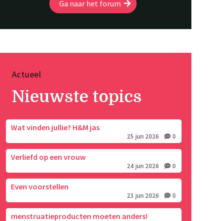
Ga naar het forum
Actueel
Nieuwste topics
Wat vinden jullie? H&M jas
25 jun 2026
0
Verliefd op een vrouw
24 jun 2026
0
Even voorstellen
23 jun 2026
0
menstruatieproducten moeten anders!