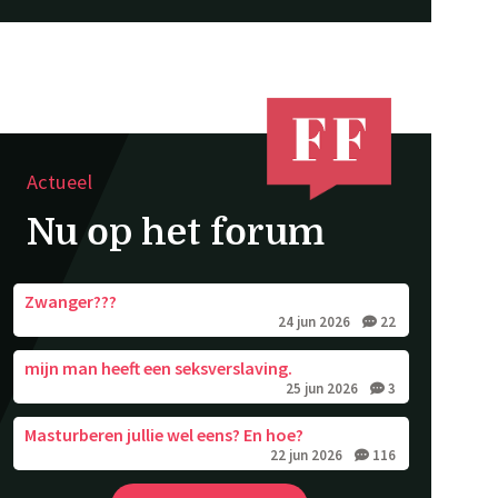
Actueel
Nu op het forum
Zwanger???
24 jun 2026
22
mijn man heeft een seksverslaving.
25 jun 2026
3
Masturberen jullie wel eens? En hoe?
22 jun 2026
116