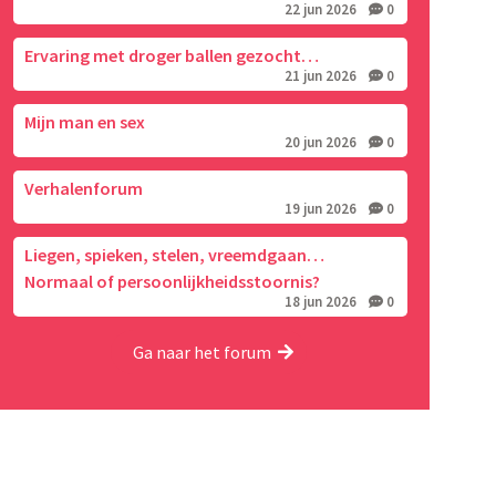
22 jun 2026
0
Ervaring met droger ballen gezocht…
21 jun 2026
0
Mijn man en sex
20 jun 2026
0
Verhalenforum
19 jun 2026
0
Liegen, spieken, stelen, vreemdgaan…
Normaal of persoonlijkheidsstoornis?
18 jun 2026
0
Ga naar het forum